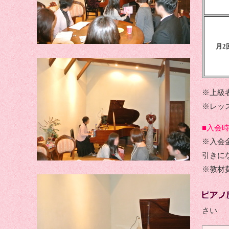
月2
※上級
※レッ
■入会
※入会
引きに
※教材
さい