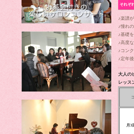
それぞ
♪楽譜
♪憧れ
♪基礎
♪高度
♪コン
♪定年
大人の
レッス
月3