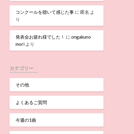
コンクールを聴いて感じた事
に
匿名
よ
り
発表会お疲れ様でした！
に
ongakuno
mori
より
カテゴリー
その他
よくあるご質問
今週の1曲