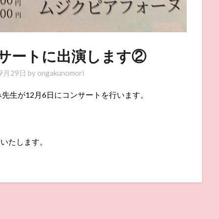
サートに出演します②
9月29日
by
ongakunomori
先生が12月6日にコンサートを行います。
いいたします。