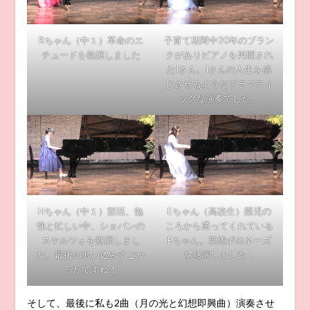
Rちゃん（中１）革命のエ
子育て期間中20年のブラン
チュードを熱演しました
クがありピアノを再開され
たIさん。Iさんの人生を感
じさせるようなドラマティ
ックな演奏でした。
Hちゃん（中１）部活、勉
Eちゃん（高校生）園児の
強と忙しい中、ショパンの
ころから通ってくれている
スケルツォを熱演しまし
Eちゃん。英雄ポロネーズ
た。最後の追い込みすごか
を熱演しました！
ったですね！
そして、最後に私も2曲（月の光と幻想即興曲）演奏させ