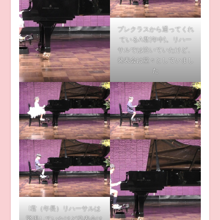
プレクラスから通ってくれ
ているA君(年中)。リハー
サルでは泣いていたけど、
発表会は堂々としていまし
た
I君（年長）リハーサルは
緊張していたけど発表会は