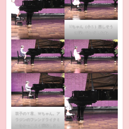
Hちゃん（小１）楽しそう
に弾いていましたね
双子のＹ君、Ｗちゃん。ア
ラジンのフレンドライクミ
ーをかっこよく演奏しまし