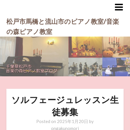
松戸市馬橋と流山市のピアノ教室/音楽
の森ピアノ教室
ソルフェージュレッスン生
徒募集
Posted on
2025年1月20日
by
ongakunomori