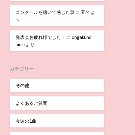
コンクールを聴いて感じた事
に
匿名
よ
り
発表会お疲れ様でした！
に
ongakuno
mori
より
カテゴリー
その他
よくあるご質問
今週の1曲