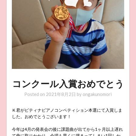
コンクール入賞おめでとう
Posted on
2021年8月2日
by
ongakunomori
Ｋ君がピティナピアノコンペティション本選にて入賞しま
した。おめでとうございます！
今年は4月の発表会の後に課題曲が出てから1ヶ月以上遅れ
て曲に取りかかり、会場も早くに埋まってしまい1回しか