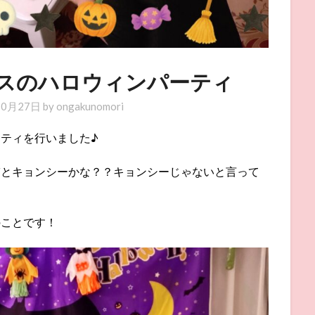
スのハロウィンパーティ
10月27日
by
ongakunomori
ティを行いました♪
ぎとキョンシーかな？？キョンシーじゃないと言って
のことです！